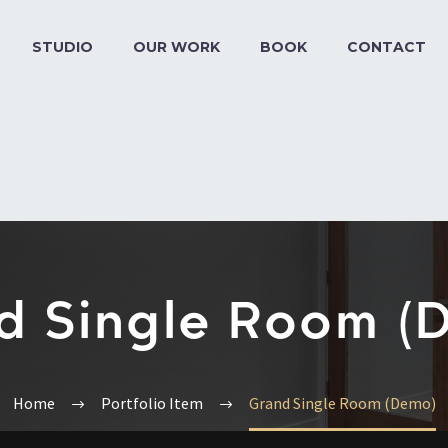
STUDIO
OUR WORK
BOOK
CONTACT
d Single Room (
Home
Portfolio Item
Grand Single Room (Demo)