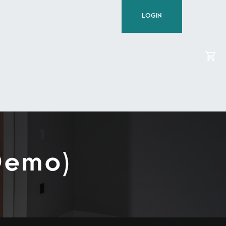
LOGIN
Demo)

