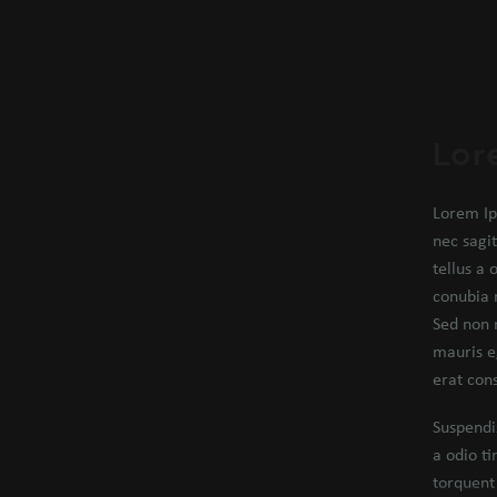
Lor
Lorem Ip
nec sagi
tellus a 
conubia 
Sed non 
mauris e
erat con
Suspendi
a odio ti
torquent