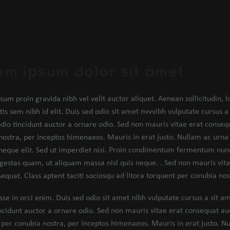
em ipsum dolor sit amet
sum proin gravida nibh vel velit auctor aliquet. Aenean sollicitudin, 
ttis sem nibh id elit. Duis sed odio sit amet nvvvibh vulputate cursu
odio tincidunt auctor a ornare odio. Sed non mauris vitae erat consequ
nostra, per inceptos himenaeos. Mauris in erat justo. Nullam ac urna 
neque elit. Sed ut imperdiet nisi. Proin condimentum fermentum nunc
gestas quam, ut aliquam massa nisl quis neque. . Sed non mauris vitae
sequat. Class aptent taciti sociosqu ad litora torquent per conubia no
sse in orci enim. Duis sed odio sit amet nibh vulputate cursus a sit 
ncidunt auctor a ornare odio. Sed non mauris vitae erat consequat aucto
 per conubia nostra, per inceptos himenaeos. Mauris in erat justo. N