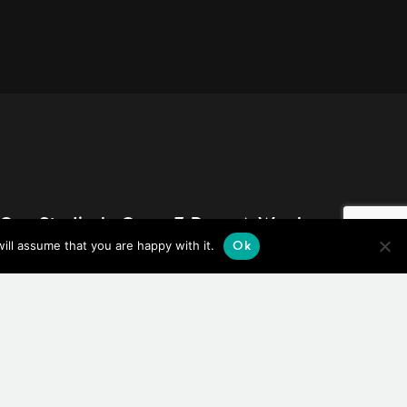
Our Studio Is Open 7 Days A Week:
ill assume that you are happy with it.
Ok
Monday - Sunday 8am - 11pm