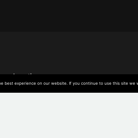
Location
 best experience on our website. If you continue to use this site we w
10440 W Burbank Blvd
#203
North Hollywood, CA
Contact Us